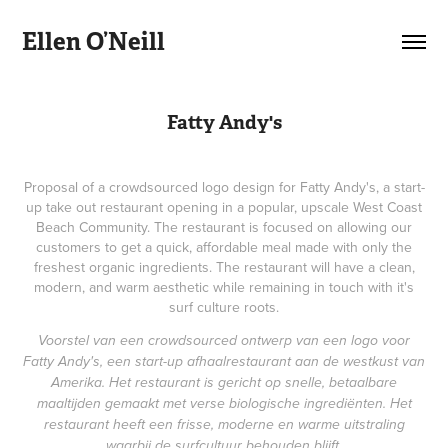
Ellen O’Neill
Fatty Andy's
P
roposal of a crowdsourced logo design for Fatty Andy's, a start-
up take out restaurant opening in a popular, upscale West Coast
Beach Community. The restaurant is focused on allowing our
customers to get a quick, affordable meal made with only the
freshest organic ingredients. The restaurant will have a clean,
modern, and warm aesthetic while remaining in touch with it's
surf culture roots.
Voorstel van een crowdsourced ontwerp van een logo voor
Fatty Andy's, een start-up afhaalrestaurant aan de westkust van
Amerika. Het restaurant is gericht op snelle, betaalbare
maaltijden gemaakt met verse biologische ingrediënten. Het
restaurant heeft een frisse, moderne en warme uitstraling
waarbij de surfcultuur behouden blijft.